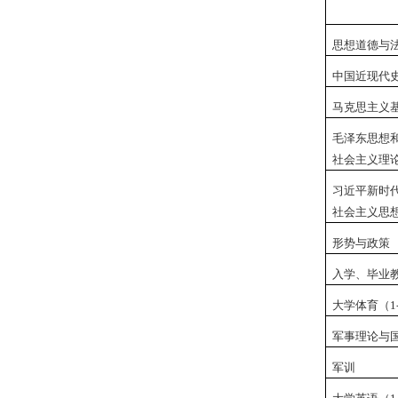
思想道德与
中国近现代
马克思主义
毛泽东思想
社会主义理
习近平新时
社会主义思
形势与政策
入学、毕业
大学体育（
1
军事理论与
军训