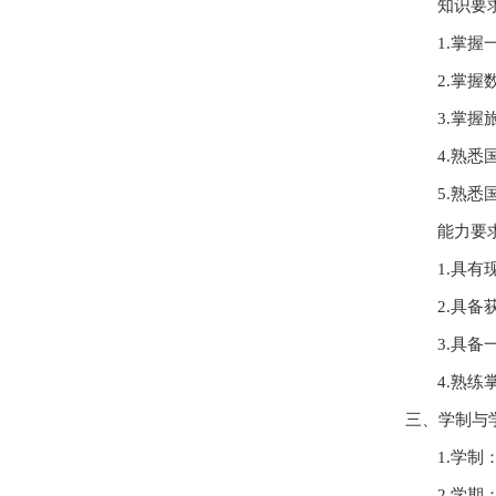
知识要
1.
掌握
2.
掌握
3.
掌握
4.
熟悉
5.
熟悉
能力要
1.
具有
2.
具备
3.
具备
4.
熟练
三、学制与
1.
学制
2.
学期