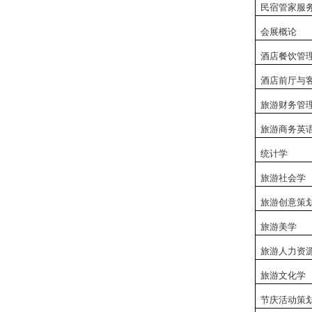
民宿管家服
会展概论
酒店餐饮管
酒店前厅与
旅游财务管
旅游商务英
统计学
旅游社会学
旅游创意策
旅游美学
旅游人力资
旅游文化学
节庆活动策