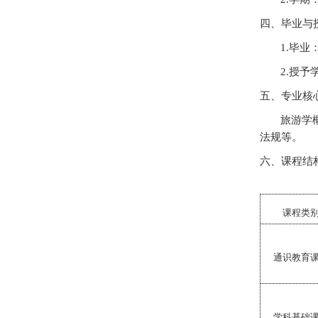
四、毕业与
1.
毕业
2.
授予
五、专业核
旅游学
法规等。
六、课程结
课程类
通识教育
学科基础