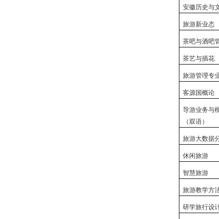
安徽历史与
旅游新业态
茶吧与酒吧
茶艺与插花
旅游管理专
客源国概论
导游业务与
（双语）
旅游大数据
休闲旅游
智慧旅游
旅游教学方
研学旅行设