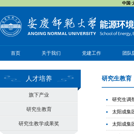
中国·太
首页
关于我们
党建工作
团队
人才培养
研究生教育
旗下产业
研究生调
研究生教育
太阳成集团
研究生教学成果奖
太阳成集团